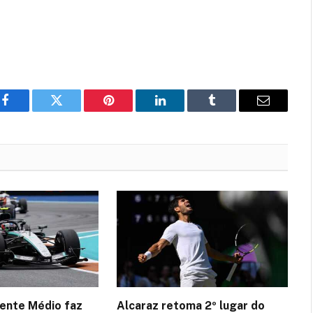
Facebook
Twitter
Pinterest
LinkedIn
Tumblr
Email
iente Médio faz
Alcaraz retoma 2º lugar do