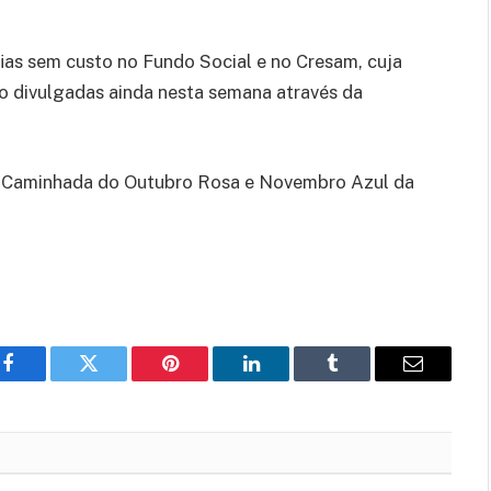
as sem custo no Fundo Social e no Cresam, cuja
o divulgadas ainda nesta semana através da
da Caminhada do Outubro Rosa e Novembro Azul da
Facebook
Twitter
Pinterest
LinkedIn
Tumblr
Email