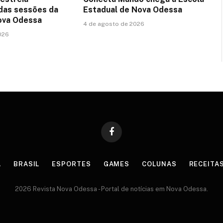
das sessões da
Estadual de Nova Odessa
ova Odessa
4 de agosto de 2026
026
Facebook
A
BRASIL
ESPORTES
GAMES
COLUNAS
RECEITA
2026 Revista Nova Odessa - Portal de notícias em Nova Odessa.