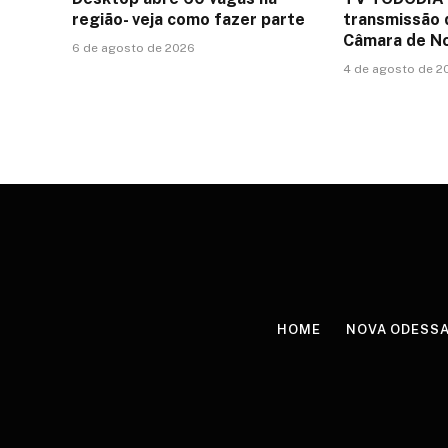
região- veja como fazer parte
transmissão 
Câmara de N
6 de agosto de 2026
4 de agosto de 2
HOME
NOVA ODESS