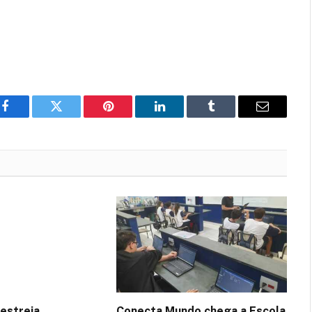
Facebook
Twitter
Pinterest
LinkedIn
Tumblr
Email
estreia
Conecta Mundo chega a Escola