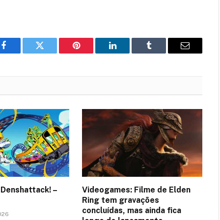
Facebook
Twitter
Pinterest
LinkedIn
Tumblr
Email
Denshattack! –
Videogames: Filme de Elden
Ring tem gravações
concluídas, mas ainda fica
026