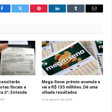
Facebook
Twitter
Pinterest
LinkedIn
Tumblr
Email
cessitarão
Mega-Sena: prêmio acumula e
otas fiscais a
vai a R$ 135 milhões. Dê uma
a 2ª. Entenda
olhada resultados
026
3 de agosto de 2026