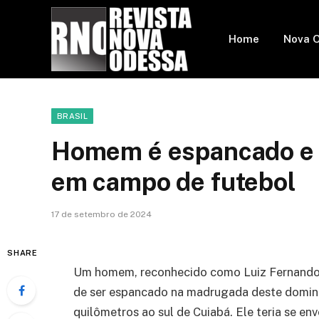
Home
Nova 
BRASIL
Homem é espancado e m
em campo de futebol
17 de setembro de 2024
SHARE
Um homem, reconhecido como Luiz Fernando A
de ser espancado na madrugada deste doming
quilômetros ao sul de Cuiabá. Ele teria se e