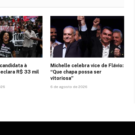
 candidata à
Michelle celebra vice de Flávio:
declara R$ 33 mil
“Que chapa possa ser
vitoriosa”
026
6 de agosto de 2026