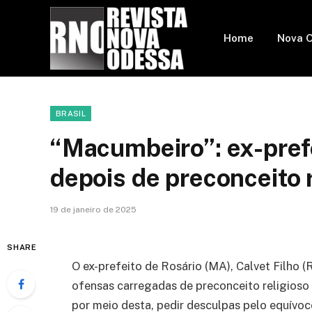
Home
Nova 
BRASIL
“Macumbeiro”: ex-pref
depois de preconceito 
19 de janeiro de 2025
SHARE
O ex-prefeito de Rosário (MA), Calvet Filho (
ofensas carregadas de preconceito religioso
por meio desta, pedir desculpas pelo equív