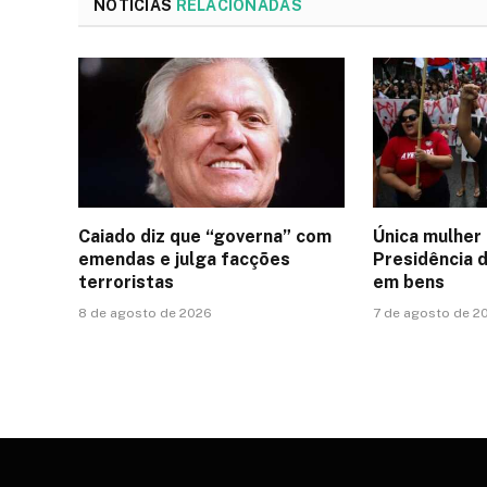
NOTÍCIAS
RELACIONADAS
Caiado diz que “governa” com
Única mulher
emendas e julga facções
Presidência 
terroristas
em bens
8 de agosto de 2026
7 de agosto de 2