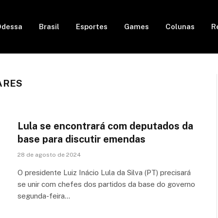
Odessa
Brasil
Esportes
Games
Colunas
R
ARES
Lula se encontrará com deputados da
base para discutir emendas
28 de agosto de 2024
O presidente Luiz Inácio Lula da Silva (PT) precisará
se unir com chefes dos partidos da base do governo
segunda-feira…